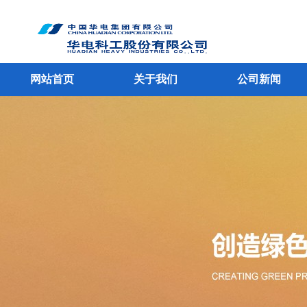
网站首页
关于我们
公司新闻