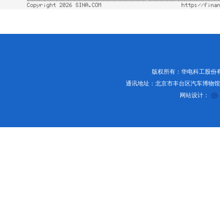
版权所有：华电科工股份有
通讯地址：北京市丰台区汽车博物馆东路6号
网站设计：