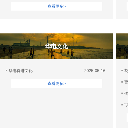
查看更多>
华电文化
华电奋进文化
2025-05-16
曹
查看更多>