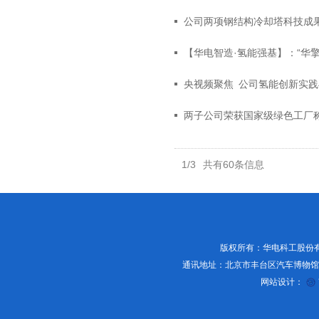
公司两项钢结构冷却塔科技成
【华电智造·氢能强基】：“华擎
央视频聚焦 公司氢能创新实
两子公司荣获国家级绿色工厂
1/3
共有60条信息
版权所有：华电科工股份有
通讯地址：北京市丰台区汽车博物馆东路6号
网站设计：