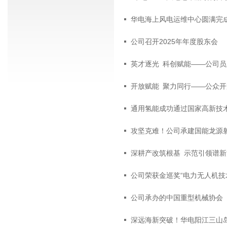
华电海上风电运维中心圆满完成
公司召开2025年年度股东会
英才逐光 科创赋能——公司员
开放赋能 聚力同行——公众
通用氢能成功通过国家高新技
攻坚克难！公司承建国能龙源
深耕产改筑根基 示范引领谱新
公司荣获金巡奖“电力无人机技
公司承办的中国重型机械协会《
深远海新突破！华电阳江三山